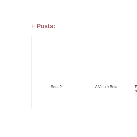
+ Posts:
Seria?
A Vida é Bela
F
s