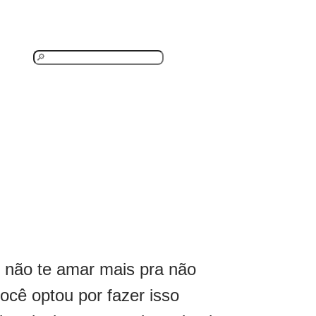
P
e
s
q
u
i
s
a
r
 não te amar mais pra não
ocê optou por fazer isso