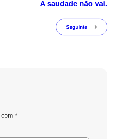
A saudade não vai.
Seguinte
s com
*