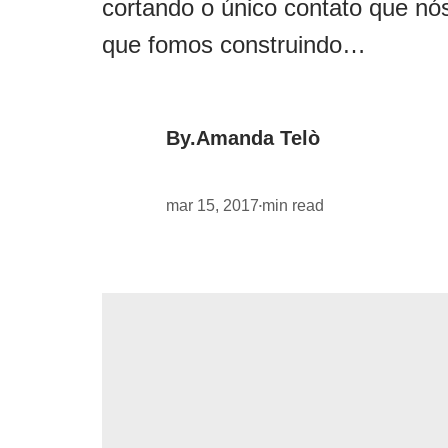
cortando o único contato que nó
que fomos construindo…
By.
Amanda Telò
mar 15, 2017
min read
•