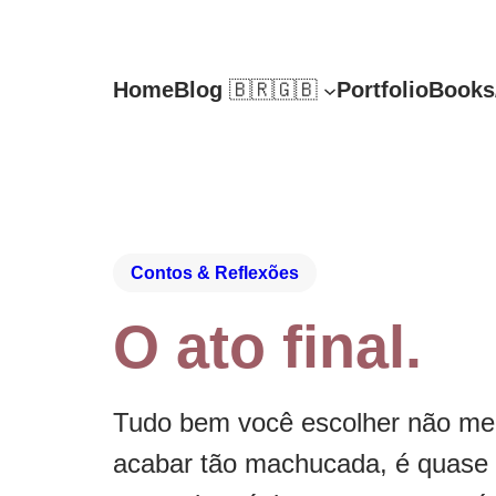
Home
Blog
🇧🇷🇬🇧
Portfolio
Books
Contos & Reflexões
O ato final.
Tudo bem você escolher não me 
acabar tão machucada, é quase n