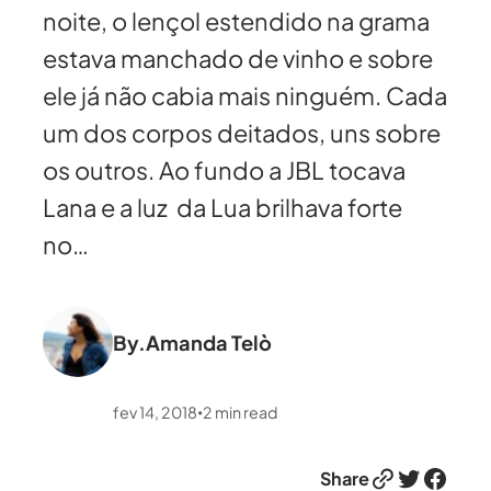
noite, o lençol estendido na grama
estava manchado de vinho e sobre
ele já não cabia mais ninguém. Cada
um dos corpos deitados, uns sobre
os outros. Ao fundo a JBL tocava
Lana e a luz da Lua brilhava forte
no…
By.
Amanda Telò
fev 14, 2018
2
min read
•
Link
Twitter
Facebook
Share