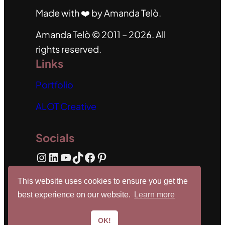
Made with ❤️ by Amanda Telò.
Amanda Telò © 2011 – 2026. All
rights reserved.
Links
Portfolio
ALOT Creative
Socials
Instagram
LinkedIn
Youtube
TikTok
Facebook
Pinterest
This website uses cookies to ensure you get the
Email
best experience on our website.
Learn more
💌contact@amandatelo.com
OK!