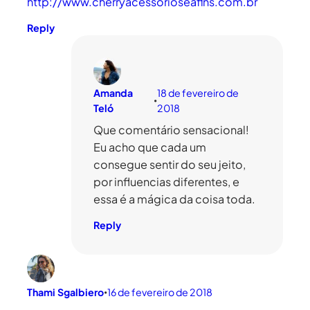
http://www.cherryacessorioseafins.com.br
Reply
Amanda
18 de fevereiro de
•
Teló
2018
Que comentário sensacional!
Eu acho que cada um
consegue sentir do seu jeito,
por influencias diferentes, e
essa é a mágica da coisa toda.
Reply
Thami Sgalbiero
16 de fevereiro de 2018
•