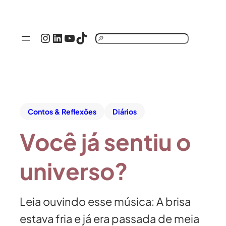
Instagram
LinkedIn
Youtube
TikTok
P
e
s
q
u
Contos & Reflexões
Diários
i
s
Você já sentiu o
a
r
universo?
Leia ouvindo esse música: A brisa
estava fria e já era passada de meia