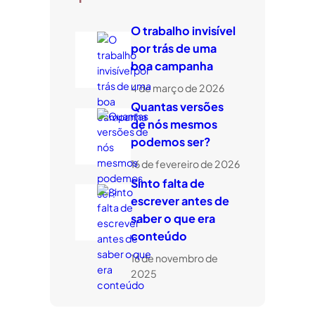
u
i
O trabalho invisível
s
por trás de uma
a
boa campanha
r
4 de março de 2026
Quantas versões
de nós mesmos
podemos ser?
16 de fevereiro de 2026
Sinto falta de
escrever antes de
saber o que era
conteúdo
16 de novembro de
2025