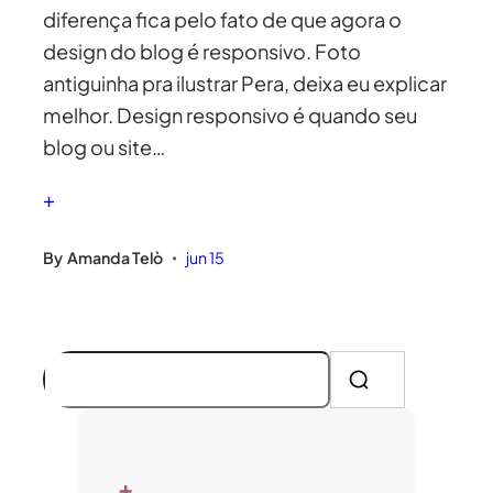
diferença fica pelo fato de que agora o
design do blog é responsivo. Foto
antiguinha pra ilustrar Pera, deixa eu explicar
melhor. Design responsivo é quando seu
blog ou site…
+
By
Amanda Telò
jun 15
•
P
e
s
q
+