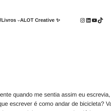
Instagram
LinkedIn
Youtube
TikTok
/Livros
ALOT Creative ✨
mente quando me sentia assim eu escrevia,
 que escrever é como andar de bicicleta?