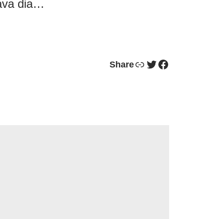
cava dia…
Link
Twitter
Facebook
Share