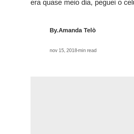
era quase meio dia, peguei o ce
By.
Amanda Telò
nov 15, 2018
min read
•