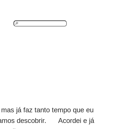
P
e
s
q
u
i
s
a
r
 mas já faz tanto tempo que eu
 Vamos descobrir. Acordei e já